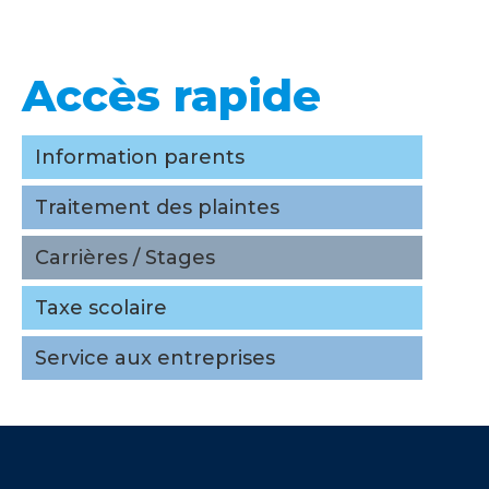
Accès rapide
Accès rapide
Information parents
Information parents
Traitement des plaintes
Traitement des plaintes
Carrières / Stages
Carrières / Stages
Taxe scolaire
Taxe scolaire
Service aux entreprises
Service aux entreprises
Upcoming
Events
Voir tous les événements