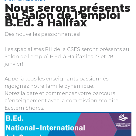
Nous serons présents
au Salon de l’emploi
B.Ed. à Halifax
Des nouvelles passionnantes!
Les spécialistes RH de la CSES seront présents au
Salon de l’emploi B.Ed. à Halifax les 27 et 28
janvier!
Appel à tous les enseignants passionnés,
rejoignez notre famille dynamique!
Notez la date et commencez votre parcours
d’enseignement avec la commission scolaire
Eastern Shores.