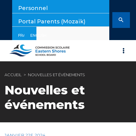
Aller
Personnel
au
contenu
Reche
Portal Parents (Mozaïk)
FRANÇAIS
ENGLISH
ACCUEIL
NOUVELLES ET ÉVÉNEMENTS
Nouvelles et
événements
JANVIER 22E 2024